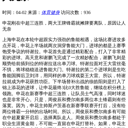
时间：04-02
来源：
体育健身
访问次数：936
申花刚在中超三连胜，两大王牌锋霸就摊牌要离队，原因让人
无奈
上海申花在本轮中超跟实力强劲的鲁能相遇，这场比赛进攻多
点开花，申花上半场就两次洞穿鲁能大门，进球的都是上赛季
饱受争议的特谢拉。申花首先是通过精彩配合，打入了非常精
彩的进球。高天意和谢鹏飞完成了一次精妙配合，谢鹏飞则是
顺势给前插到位的特谢拉送出单刀球。特谢拉面对王大雷丝毫
不惧，将球稳稳送进鲁能大门。特谢拉的第二个进球则是生吃
鲁能国脚后卫刘洋，用同样的单刀球戏耍王大雷。所以，特谢
拉就成为申花获胜功臣。下半场替补出战的徐皓阳则是打入了
锦上添花的进球，让申花最终3比0大胜鲁能，继续在积分榜上
领跑。申花在新赛季中超三连胜，让队员士气高涨，同时球迷
也是非常开心。只是，周俊辰和费尔南多两位本土锋霸则有些
落寞。因为，申花主帅斯卢茨基在新赛季联赛开打后，没有给
两位锋霸一分钟的出场时间。所以，周俊辰和费尔南多有可能
在中超夏窗开启后，选择离队走人。周俊辰和费尔南多都处于
职业生涯黄金期，不可能一直留在申花打替补。如果，申花主