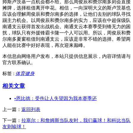
帅斯卢茨基一点机会都不给。那么周俊辰和费尔南多则会直接
摊牌，选择租借离开申花。相信，一向深明大义的斯卢茨基也
应该会理解周俊辰和费尔南多的选择，让他们去别的球队寻找
踢主力机会。以周俊辰和费尔南多的实力，应该在中超保级队
南通支云获得首发出战机会。南通支云本赛季受到锋无力的困
扰，球队只有外援锋霸卡隆一个人可以用。所以，周俊辰和费
尔南多夏窗租借到南通支云，应该是非常不错的选择。希望两
人能在比赛中好好表现，再次迎来巅峰。
本信息由网络用户发布，
本站只提供信息展示，内容详情请与
官方联系确认。
标签 :
体育健身
相关文章
•
恩比德：受伤让人失望因为我本赛季还
上一篇：
返回列表
下一篇：
拉塞尔：和詹姆斯当队友时，我们赢球！和科比当队
友则输球！