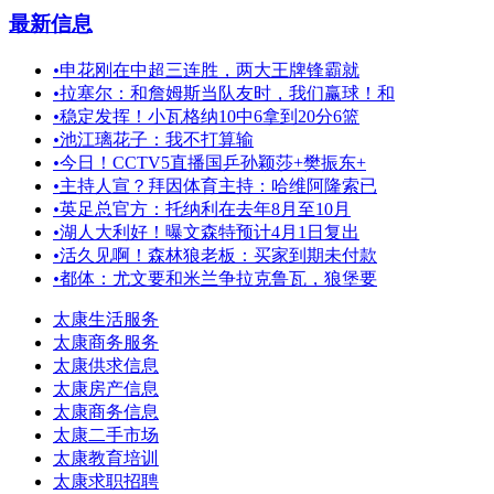
最新信息
•
申花刚在中超三连胜，两大王牌锋霸就
•
拉塞尔：和詹姆斯当队友时，我们赢球！和
•
稳定发挥！小瓦格纳10中6拿到20分6篮
•
池江璃花子：我不打算输
•
今日！CCTV5直播国乒孙颖莎+樊振东+
•
主持人宣？拜因体育主持：哈维阿隆索已
•
英足总官方：托纳利在去年8月至10月
•
湖人大利好！曝文森特预计4月1日复出
•
活久见啊！森林狼老板：买家到期未付款
•
都体：尤文要和米兰争拉克鲁瓦，狼堡要
太康生活服务
太康商务服务
太康供求信息
太康房产信息
太康商务信息
太康二手市场
太康教育培训
太康求职招聘