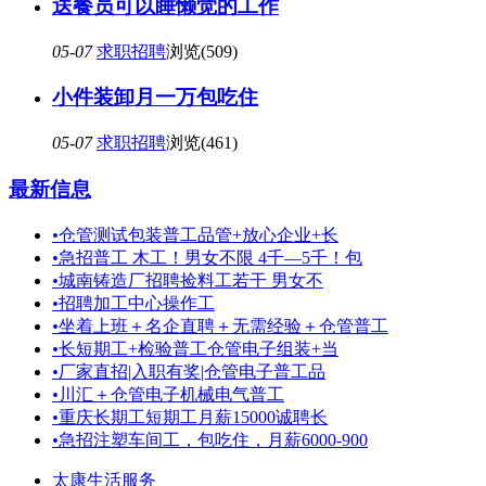
送餐员可以睡懒觉的工作
05-07
求职招聘
浏览(509)
小件装卸月一万包吃住
05-07
求职招聘
浏览(461)
最新信息
•
仓管测试包装普工品管+放心企业+长
•
急招普工 木工！男女不限 4千—5千！包
•
城南铸造厂招聘捡料工若干 男女不
•
招聘加工中心操作工
•
坐着上班＋名企直聘＋无需经验＋仓管普工
•
长短期工+检验普工仓管电子组装+当
•
厂家直招|入职有奖|仓管电子普工品
•
川汇＋仓管电子机械电气普工
•
重庆长期工短期工月薪15000诚聘长
•
急招注塑车间工，包吃住，月薪6000-900
太康生活服务