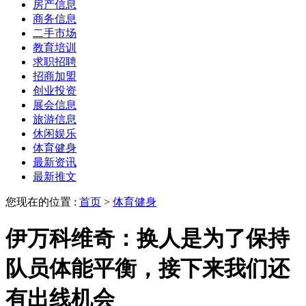
房产信息
商务信息
二手市场
教育培训
求职招聘
招商加盟
创业投资
展会信息
旅游信息
休闲娱乐
体育健身
最新资讯
最新推文
您现在的位置 :
首页
>
体育健身
伊万科维奇：换人是为了保持
队员体能平衡，接下来我们还
有出线机会