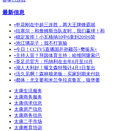
最新信息
•
申花刚在中超三连胜，两大王牌锋霸就
•
拉塞尔：和詹姆斯当队友时，我们赢球！和
•
稳定发挥！小瓦格纳10中6拿到20分6篮
•
池江璃花子：我不打算输
•
今日！CCTV5直播国乒孙颖莎+樊振东+
•
主持人宣？拜因体育主持：哈维阿隆索已
•
英足总官方：托纳利在去年8月至10月
•
湖人大利好！曝文森特预计4月1日复出
•
活久见啊！森林狼老板：买家到期未付款
•
都体：尤文要和米兰争拉克鲁瓦，狼堡要
太康生活服务
太康商务服务
太康供求信息
太康房产信息
太康商务信息
太康二手市场
太康教育培训