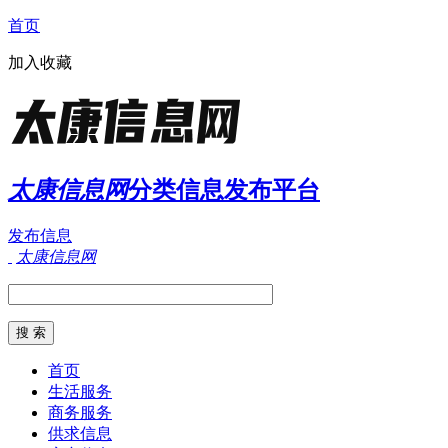
首页
加入收藏
太康信息网
分类信息发布平台
发布信息
太康信息网
首页
生活服务
商务服务
供求信息