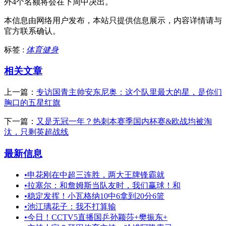
外4个名额将会在下周中决出。
本信息由网络用户发布，
本站只提供信息展示，内容详情请与
官方联系确认。
标签 :
体育健身
相关文章
上一篇：
专访国青主帅安东尼奥：这个队里最大的星，是你们
胸口的五星红旗
下一篇：
又是无冠一年？热刺本赛季国内杯赛&欧战均被淘
汰，只剩英超战线
最新信息
•
申花刚在中超三连胜，两大王牌锋霸就
•
拉塞尔：和詹姆斯当队友时，我们赢球！和
•
稳定发挥！小瓦格纳10中6拿到20分6篮
•
池江璃花子：我不打算输
•
今日！CCTV5直播国乒孙颖莎+樊振东+