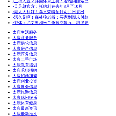
•
主持人宣？拜因体育主持：哈维阿隆索已
•
英足总官方：托纳利在去年8月至10月
•
湖人大利好！曝文森特预计4月1日复出
•
活久见啊！森林狼老板：买家到期未付款
•
都体：尤文要和米兰争拉克鲁瓦，狼堡要
太康生活服务
太康商务服务
太康供求信息
太康房产信息
太康商务信息
太康二手市场
太康教育培训
太康求职招聘
太康招商加盟
太康创业投资
太康展会信息
太康旅游信息
太康休闲娱乐
太康体育健身
太康最新资讯
太康最新推文