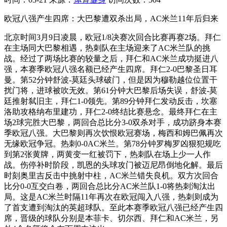
欧冠八强产生四席：大巴黎遭双杀出局，AC米兰11年后归来
北京时间3月9日凌晨，欧冠1/8决赛次回合比赛再赛2场。拜仁
在主场同大巴黎相遇，热刺队在主场迎来了AC米兰队的挑
战。经过了两场比赛的较量之后，拜仁和AC米兰成功挺进八
强，本赛季欧冠八强名额已经产生四席。拜仁2-0巴黎圣日耳
曼。第52分钟舒波-莫廷头球破门，但是因为穆勒越位位置干
扰门将，进球被吹无效。第61分钟大巴黎后场失误，舒波-莫
廷推射弑旧主，拜仁1-0领先。第89分钟拜仁发动反击，坎塞
洛助攻格纳布里建功，拜仁2-0终结比赛悬念。最终拜仁在主
场2球完胜大巴黎，两回合总比分3-0双杀对手，成功跻身本赛
季欧冠八强。大巴黎则再次饮恨欧冠赛场，梅西和姆巴佩再次
无缘欧冠争冠。热刺0-0AC米兰。第78分钟罗梅罗凶狠犯规吃
到第2张黄牌，两黄变一红被罚下，热刺队在场上少一人作
战。伤停补时阶段，凯恩的头球攻门被迈尼昂倒地化解。最后
时刻奥里吉反击中挑射中柱，AC米兰错失良机。双方次回合
比分0-0互交白卷，两回合总比分AC米兰队1-0将热刺淘汰出
局。这是AC米兰时隔11年再次在欧冠闯入八强，热刺则成为
了首支遭到淘汰的英超球队。至此本赛季欧冠八强已经产生四
席，晋级的球队分别是本菲卡、切尔西、拜仁和AC米兰，另