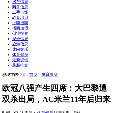
房产信息
商务信息
二手市场
教育培训
求职招聘
招商加盟
创业投资
展会信息
旅游信息
休闲娱乐
体育健身
最新资讯
最新推文
您现在的位置 :
首页
>
体育健身
欧冠八强产生四席：大巴黎遭
双杀出局，AC米兰11年后归来
时间：03-21
来源：
体育健身
访问次数：504