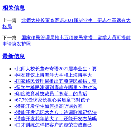
相关信息
上一篇：
北师大校长董奇寄语2021届毕业生：要志存高远有大
格局
下一篇：
国家移民管理局推出五项便民举措，留学人员可提前
申请换发护照
最新信息
•
北师大校长董奇寄语2021届毕业生：要
•
网友建议上海海洋大学和上海海事大
•
国家移民管理局推出五项便民举措，留
•
留学生移民澳洲到底难在哪里？做对选
•
印度教育科技裁员「寒潮」的背后
•
67.7%受访家长担心劣质童书对孩子
•
潜能开发学生如何提高听课效率
•
潜能开发记忆术之八：诗词歌赋记忆法
•
潜能开发我年龄大了，还能开发右脑吗
•
口才训练怎样把客户的虚荣变成自己