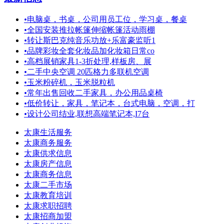
•
电脑桌，书桌，公司用员工位，学习桌，餐桌
•
全国安装推拉帐篷伸缩帐篷活动雨棚
•
转让斯巴克纯音乐功放+乐富豪监听1
•
品牌彩妆全套化妆品加化妆箱日常co
•
高档展销家具1-3折处理,样板房、展
•
二手中央空调 20匹格力多联机空调
•
玉米粉碎机，玉米脱粒机
•
常年出售回收二手家具，办公用品桌椅
•
低价转让，家具，笔记本，台式电脑，空调，打
•
设计公司结业,联想高端笔记本,I7台
太康生活服务
太康商务服务
太康供求信息
太康房产信息
太康商务信息
太康二手市场
太康教育培训
太康求职招聘
太康招商加盟