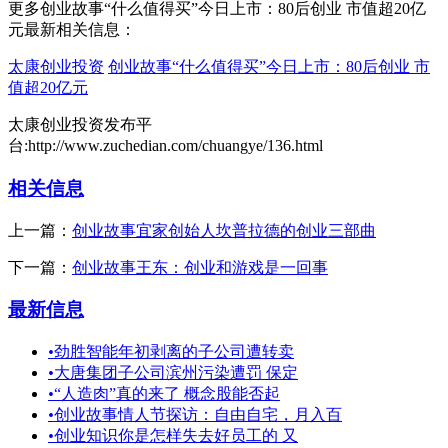
更多创业故事“什么值得买”今日上市：80后创业 市值超20亿
元最新相关信息：
太康创业投资
创业故事“什么值得买”今日上市：80后创业 市
值超20亿元
太康创业投资发布平
台:http://www.zuchedian.com/chuangye/136.html
相关信息
上一篇：
创业故事宜家创始人坎普拉德的创业三部曲
下一篇：
创业故事王东：创业和游戏是一回事
最新信息
•
劲胜智能年初剥离的子公司遭转卖
•
大唐集团子公司滨州污染遭罚 保定
•
“人造肉”真的来了 概念股能否起
•
创业故事情人节探访：自由自宅，月入百
•
创业知识你是怎样失去好员工的 又