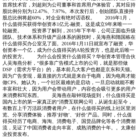
首席技术官，刘超则为公司董事和首席用户体验官，其对应持
股比例分别为12.47%、7.97%。本次发行后，创始团队直接持
股总比例将超60%，对企业有绝对话语权。 2016年1月，
什么值得买获得华创资本1亿元-融资。这是成立9年来唯一一
轮融资。 投资界了解到，2015年下半年，公司正面临升级
团队、技术体系和升级产品体系的困扰时，吴海燕和隋国栋在
什么值得买办公室见了面。2016年1月11日就宣布了融资，华
创资本一个亿，成为什么值得买的A轮投资方，也是此后唯一
的投资方。 为什么会投资什么值得买？华创资本管理合伙
人吴海燕分析，“很多靠广告模式上市的公司，就是那些做
DSP（需求方平台）的，基本前几大客户也都是京东和天猫。
因为广告变现，最直接的方式就是来自于电商，因为电商才能
做CPS。她认为，一个社区最难的是启动，一旦启动就能不断
丰富和壮大，因为用户会带动用户，内容也会吸引更多的用户
来消费和写东西。 吴海燕在敲钟现场提到，什么值得买是
国内上市的第一家真正的“消费互联网公司，从诞生起至今，
有数百上千万活跃消费者用户，在什么值得买的线上社区里浏
览、分享消费体验，推荐‘好物’、‘好价’产品。同时，什么值
得买经历了电商、海淘、消费电子、国货品牌化等各个消费潮
流，见证了中国消费者走向丰富、成熟消费的十年。。太康创
业投资发布。