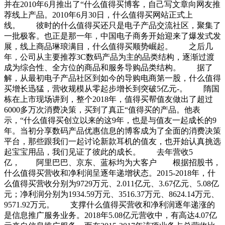
并在2010年6月推出了“什么值得买博客，自己写文章向网友推
荐线上产品。2010年6月30日，什么值得买网站正式上
线。 彼时的什么值得买还只是电子产品交流社区，聚集了
一批极客。也正是那一年，中国电子商务开始迎来了爆发式发
展，线上商品琳琅满目，什么值得买顺势崛起。 之后几
年，公司从主要推荐3C数码产品为主的品类结构，逐渐过渡
成为综合性、全方位的商品和服务导购品类结构。 据了
解，从最初电子产品社区到如今的导购电商第一股，什么值得
买增长迅猛，营收规模从零起步增长到突破5亿元-。 隋国
栋在上市现场讲到，整个2018年，值得买帮值友做出了超过
6000多万次消费决策，买到了真正“值得买的产品。他表
示，“什么值得买创立以来的这9年，也是与值友一起成长的9
年。当初分享数码产品优惠信息的博客成为了全面的消费决策
平台，那些跟我们一起讨论新款耳机的值友，也开始认真挑选
起宝宝用品，我们见证了彼此的成长。 去年营收5
亿， 阿里巴巴、京东、蓝标均为大客户 根据招股书，
什么值得买营收和净利润呈逐年递增状态。2015-2018年，什
么值得买营收分别为9729万元、2.011亿元、3.67亿元、5.08亿
元；净利润分别为1934.59万元、3516.37万元、8624.14万元、
9571.92万元。 支撑什么值得买营收和净利润逐年递涨的
是信息推广服务业务。2018年5.08亿元营收中，有高达4.07亿