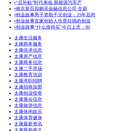
•
“后补贴”时代来临 新能源汽车产
•
南京新百拟购买金融信息公司 交易
•
创业故事男子资助千元创业：25年后对
•
创业故事宜家创始人坎普拉德的创业
•
创业故事“什么值得买”今日上市：80
太康生活服务
太康商务服务
太康供求信息
太康房产信息
太康商务信息
太康二手市场
太康教育培训
太康求职招聘
太康招商加盟
太康创业投资
太康展会信息
太康旅游信息
太康休闲娱乐
太康体育健身
太康最新资讯
太康最新推文