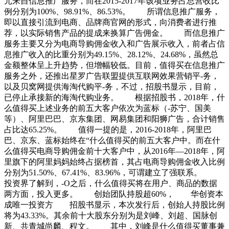
元来自信息推广服务，而在2015-2017年该项业务占总营收比
例分别为100%、98.91%、86.53%。 所谓信息推广服务，
即以直接引流到电商、品牌商官网的形式，向消费者进行推
荐，以实际销售产品的提成来换算广告佣金。 而信息推广
服务主要又分为电商导购佣金收入和广告展示收入，前者占信
息推广收入的比重分别为49.15%、28.12%、24.68%，虽然总
金额整体呈上升趋势，但增幅较低。目前，值得买在信息推广
服务之外，还推出星罗广告联盟提供互联网效果营销平-务，
以及贝窝网提供海淘代购平-务，不过，招股书显示，目前，
已停止承接新的海淘代购业务。 根据招股书，2018年，什
么值得买上述业务的前五大客户依次为蓝标（-苏宁、国美
等）、阿里巴巴、京东集团、网易集团和阳狮广告，合计销售
占比达65.25%。 值得一提的是，2016-2018年，阿里巴
巴、京东、蓝标始终在“什么值得买的前五大客户中。而在什
么值得买电商导购佣金前十大客户中，从2016年—2018年，阿
里旗下的阿里妈妈始终占据榜首，其占电商导购佣金收入比例
分别为51.50%、67.41%、83.96%，可谓建立了强联系。
投资界了解到，-O之后，什么值得买将在用户、商品的数据
两方面，投入更多。 创始团队持股超60%， 华创资本
成唯一投资方 招股书显示，本次发行后，创始人持股比例
将为43.33%。其余前十大股东分别为是刘峰、刘超、国脉创
新、共青城尚麟、程文。 其中，刘峰是什么值得买董事兼