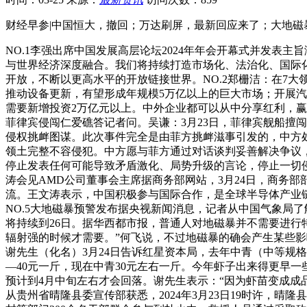
财经早参|中国恒大，撤回；万达刷屏，最新回应来了；大地磁
NO.1李强出席中国发展高层论坛2024年年会开幕式并发表
与世界经济深度融合。我们将持续打造市场化、法治化、国际
开放，不断以更高水平的开放链接世界。NO.2郑栅洁：在7
推动设备更新，有望形成年规模5万亿以上的巨大市场；开展汽
需要新增投资2万亿元以上。中外企业都可以从中分享红利，赢
菲律宾侵闯仁爱礁答记者问。吴谦：3月23日，菲律宾舰船擅
侵权挑衅图谋。此次事件完全是由菲方挑衅滋事引发的，中方
领土完整不容侵犯。中方愿与菲方通过对话谈判妥善解决争议
停止发表任何可能导致矛盾激化、局势升级的言论，停止一切侵
涛会见AMD公司董事会主席据商务部网站，3月24日，商务
流。王文涛表示，中国积极参与国际合作，是全球半导体产业
NO.5大地磁暴预警发布据央视新闻消息，记者从中国气象局了
将持续到26日。据华西都市报，普通人对地磁暴并不需要进行
辐射强的时候才需要。”何飞说，不过地磁暴的确会产生某些影
谢先生（化名）3月24日告诉红星资本局，去年中青（中等规格
—40元一斤，现在中青30元左右一斤。今年虾子出来得更早
预计到4月中旬左右才会回落。谢先生表示：“因为虾苗变成成品
从贵州省晴隆县委宣传部获悉，2024年3月23日19时许，