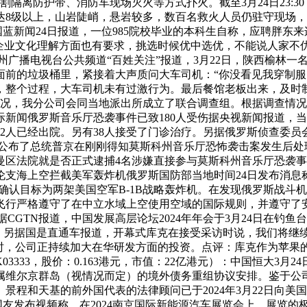
割隔离防护带、消防车现场灭火等方式扑火。截至3月24日23:
达8级以上，山岩陡峭，悬岩较多，数百名救火人员仍驻守现场
中国蓝新闻24日报道，一位985院校毕业的本科生自称，应聘胖
企业文化理解方面也有要求，挑选时候优中选优，不能说人家不优
贵州广播电视台公共频道“百姓关注”报道，3月22日，陕西榆林
面前的垃圾桶里，紧接着大声质问大车司机：“你没看见我穿制服
，整个过程，大车司机未有过激行为。最后餐馆老板出来，及时
情况，我分公司会同当地派出所成立了联合调查组。根据调查情
国际新闻俄罗斯音乐厅恐袭事件已致180人受伤据央视新闻报道，
，32人已经出院。另有38人接受了门诊治疗。另据俄罗斯侦查委
最新公布了总统普京在刚刚得知莫斯科州音乐厅恐怖袭击案发生后
曼区法院就是否正式逮捕4名涉嫌直接参与莫斯科州音乐厅恐袭
伦支海上空拦截美军轰炸机俄罗斯国防部当地时间24日发布消息
员确认目标为两架美国空军B-1B战略轰炸机。在发现俄罗斯战
行严格遵守了在中立水域上空使用空域的国际规则，并遵守了安
元）：据CGTN报道，中国发展高层论坛2024年年会于3月24日
人！另据国是直通车报道，开幕式库克在接受采访时说，我们将继
市场上市，同时，公司正持续加大在华研发方面的投资。点评：库克作
03333，股价：0.163港元，市值：22亿港元）：中国恒大3
英属维尔京群岛（视情况而定）的境外债务重组协议安排。鉴于
程和天基的前外国代表的法律顾问已于2024年3月22日向美
有网友发布视频称，在2024南京国际新能源汽车展览会上，展览