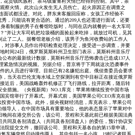
30，花贡镇民族村、茶马镇董箐村火情已经得到控制。其中，茶
，观察火情。此次山火发生无人员伤亡。起火原因正在调查之
东来连面试都没进。对此，胖东来客服回应称，女孩工作经验不
秀，只能说有更合适的。通过的209人也还需进行面试，还要
一名身着制服的男子在餐馆吃饭时，与同在店内就餐的一名大车司
？”并让大车司机把垃圾桶的面捡起来吃掉，就放过司机，见其
制止了二人。据餐馆老板介绍，该男子为鱼河收费站的工作人
况，对涉事人员作出停职检查处理决定，接受进一步调查，并要
当地时间24日，俄罗斯莫斯科州卫生部门表示，莫斯科州音乐厅
员会公布的最新统计数据，莫斯科州音乐厅恐怖袭击已造成137人
处理紧急情况的视频。另据介绍，普京将于下周就这次恐袭事件
事件的人员进行审理。目前已有2名嫌犯出庭。俄侦查委员会要求
称，当天在巴伦支海水域上空探测到有空中目标正在接近俄罗斯
斗机接近后，美国战略轰炸机修正了飞行路线，拉开距离，随后转
全措施。（央视新闻）NO.1库克：苹果将继续投资中国市场
在钓鱼台国宾馆举行了开幕式。开幕式前，美国苹果公司CEO库克在接
续投资中国市场。此外，据央视财经消息，库克表示，苹果公司
为苹果的领导人，在中国市场具有重要地位，他的表态显示了苹果对中
月24日晚间在港交所公告，该公司、景程和天基此前已根据美国法典
公司共同及各别清盘人（共同及各别清盘人）的委任，预计协议安
国法院提交文件，撤回该公司、景程和天基各自的第15章申请。
的极氪车辆突然启动撞伤两人，其中包括一名小孩。19时记者联系