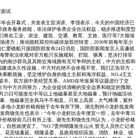
进面试
24年年会开幕式，并发表主旨演讲。李强表示，今天的中国经济已
升政务服务效能，依法保护各类企业合法权益，稳步推进制度型
我们将在工业、农业、建筑、交通、教育、文旅、医疗等7大领域
潜力；推动能耗双控向碳排放双控转变，2030年前每年至少
闯仁爱礁船只据国防部发布24日消息，国防部新闻发言人吴谦就
国海警依法依规对菲方船只实施规制、拦阻、驱离，坚决打掉菲
内的南沙群岛及其附近海域拥有无可争辩的主权，中方的主权和
固建成永久性设施，中方对此绝不会坐视不管。我们正告菲方，
果断措施，坚定维护自身的领土主权和海洋权益。NO.4王文
苏姿丰。双方就中美经贸关系、AMD在华发展等议题进行了交
方与中方共同努力，为企业提供清晰的安全边界和稳定的预期。
3月25日可能发生中等以上地磁暴甚至大地磁暴，预计地磁活动
风暴、地磁暴完全风马牛不相及。只有上高原，大气稀薄，紫外
年多地小龙虾价格相较于去年有所下降。湖北荆州小龙虾批发商
批发商饶先生也表示：“今年小龙虾比去年便宜一些，去年中青35
龙虾价格较前几日有所上涨。谢先生和饶先生均认为，小龙虾价格
自然就便宜了。”NO.7贵州晴隆发生山火 暂无人员伤亡记者
马镇、花贡镇蔓延。晴隆县委、县政府组织应急、消防、林业、镇