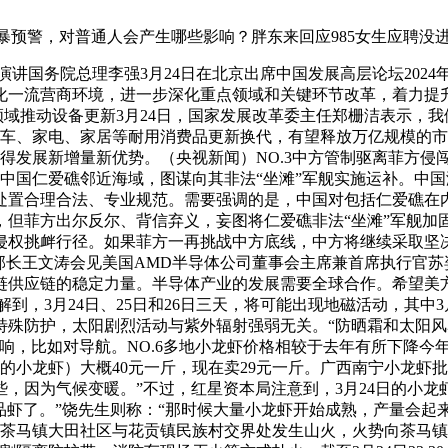
暴预警，对普通人会产生哪些影响？胖东来回应985女生应聘没
主旨演讲国务院总理李强3月24日在北京出席中国发展高层论坛20
化一流营商环境，进一步深化重点领域和关键环节改革，着力提
大领域推动设备更新3月24日，国家发展改革委主任郑栅洁表示，
车、家电、家居等耐用消费品更新换代，有望释放万亿规模的市场
得发展新增量新优势。（央视新闻）NO.3中方管制驱离菲方侵
闯中国仁爱礁邻近海域，图谋向其非法“坐滩”军舰实施运补。中
处置合理合法、专业规范。需要强调的是，中国对包括仁爱礁在
，但菲方出尔反尔、背信弃义，妄图将仁爱礁非法“坐滩”军舰加
权挑衅行径。如果菲方一再挑战中方底线，中方将继续采取坚决
部部长王文涛会见美国AMD半导体公司董事会主席兼首席执行官
链供应链的稳定力量。半导体产业的发展需要全球合作。希望美
解到，3月24日、25日和26日三天，将可能出现地磁活动，其中
特殊防护，太阳剧烈活动与紫外辐射强弱无关。“防晒霜和太阳
响，比如对导航。NO.6多地小龙虾价格相较于去年有所下降今
的小龙虾）大概40元一斤，现在卖29元一斤。广西南宁小龙虾
一些，因为气候变暖。”不过，红星资本局注意到，3月24日的小
虾了。”饶先生则称：“那时候大量小龙虾开始成熟，产量会起来，
晴隆县茶马镇大田社区与花贡镇民族村交界处发生山火，火势向茶