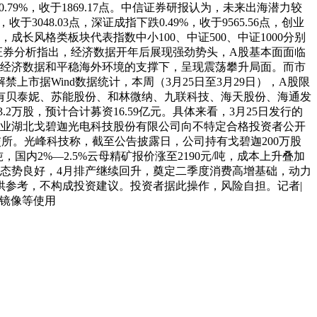
0.79%，收于1869.17点。中信证券研报认为，未来出海潜力较
8.03点，深证成指下跌0.49%，收于9565.56点，创业
70%，成长风格类板块代表指数中小100、中证500、中证1000分别
测：渤海证券分析指出，经济数据开年后展现强劲势头，A股基本面面临
势经济数据和平稳海外环境的支撑下，呈现震荡攀升局面。而市
市据Wind数据统计，本周（3月25日至3月29日），A股限
大的有贝泰妮、苏能股份、和林微纳、九联科技、海天股份、海通发
.2万股，预计合计募资16.59亿元。具体来看，3月25日发行的
股企业湖北戈碧迦光电科技股份有限公司向不特定合格投资者公开
陆北交所。光峰科技称，截至公告披露日，公司持有戈碧迦200万股
国内2%—2.5%云母精矿报价涨至2190元/吨，成本上升叠加
态势良好，4月排产继续回升，奠定二季度消费高增基础，动力
参考，不构成投资建议。投资者据此操作，风险自担。记者|
及镜像等使用