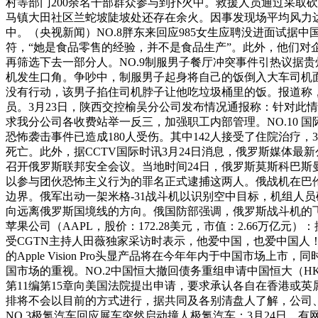
村等部门200余名干部群众参与到扑火中。救援人员通过采取砍
马镇大田社区兰蛇坡陡坡处还存在余火。因事发现场平均风力
中。（央视新闻）NO.8胖东来回应985女生应聘没进面试据
符，“她是食品零售的经验，并不是食品生产”。此外，他们对
再筛选下去一部分人。NO.9制服男子餐厅冲突事件引热议据
机发生口角。争吵中，制服男子起身将自己的饭倒入大车司机
没有行动，该男子掐住司机脖子让他吃垃圾桶里的饭。报道称
员。3月23日，陕西交控榆吴分公司发布情况通报称：针对此
求我分公司各收费站举一反三，加强职工内部管理。NO.10 
恐怖袭击事件已造成180人受伤。其中142人接受了住院治疗
死亡。此外，据CCTV国际时讯3月24日消息，俄罗斯媒体
召开俄罗斯联邦安全会议。当地时间24日，俄罗斯莫斯科巴斯
以参与团伙恐怖主义行为的罪名正式逮捕这两人。俄战机在巴
边界。俄军出动一架米格-31战斗机以识别空中目标，机组人
向远离俄罗斯国境线的方向。俄国防部强调，俄罗斯战斗机的飞
苹果公司（AAPL，股价：172.28美元，市值：2.66万亿
受CGTN主持人田薇独家采访时表示，他爱中国，也爱中国
的Apple Vision Pro头显产品将在今年年内于中国
国市场的重视。NO.2中国恒大撤回债务重组申请中国恒大（HK
第11编第15章向美国法院提出申请，要求承认各自在香港或
排将不会以目前的方式进行，据共同及各别清盘人了解，公司、景
NO.3极氪汽车回应展车突然启动撞人极氪汽车：3月24日，