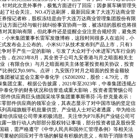
，针对此次意外事件，极氪方面进行了回应：因参展车辆管理失
了社会关注。NO.4万达刷屏，最新回应来了大连万达商业管
国证券报记者称，股权冻结是由于大连万达商业管理集团股份有限
万达方面已经与银行就纠纷事宜协商一致，被冻结的股权也将很
将对其影响有限，但此事件还是提醒企业注意合规经营，避免类
亿港元）：小米集团董事长雷军发微博称，这段时间很多人在追问，小
式发布会上公布的。小米SU7从技术发布到产品上市，只有3
和竞争对手产生一定的影响，引发了大众对于小米进军汽车行业的
医疗公告，在2023年8月，其全资子公司九安香港与月之暗面相关主
伙企业（有限合伙）与月之暗面相关主体签署投资相关协议，投资
比例仅为0.98%。点评：九安医疗对月之暗面的投资金额较
被证监会立案中泰化学（SZ002092，股价：4.79元，市
团立案。根据公告披露，2021年至2023年，中泰集团违规占
事件对中泰化学的财务状况和信誉造成重大影响，投资者需警惕公司
零部件供应商巨头德国采埃孚集团董事斯蒂芬·冯·舒克曼表示：
车零部件供应商的领军企业，其表态显示了对中国市场的坚定信
70系列高端旗舰手机批量供货。产业链人士对记者透露，华为给出
量给供应链公司带来积极消息。关注华为P70系列产业链公司可
合光能披露一致行动人内部部分股权转让事项，部分投资者提及股份受
国国籍，需严格遵守《中华人民共和国外汇管理条例》等相关法
公司董秘的回应对于市场的解疑有积极的意义，有助于消除市场