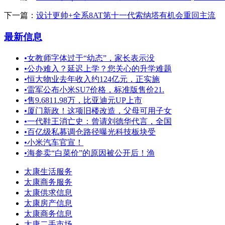
下一篇：
设计更帅+全系8AT第十一代索纳塔有机会重回主流
最新信息
•
女教师字体过于“幼态”，家长表示没
•
公办难入？延迟上学？您关心的升学难题
•
恒大物业去年收入约124亿元，正实施
•
雷军公布小米SU7价格，标准版售价21.
•
售9.6811.98万，比亚迪元UP上市
•
厦门新政！这项旧楼改造，父母可用子女
•
一代鞋王消亡史：曾请刘德华代言，全国
•
百亿级私募调仓路径曝光科技板块受
•
小米汽车官宣！
•
海参卖“白菜价”的原因被公开后！渔
太康生活服务
太康商务服务
太康供求信息
太康房产信息
太康商务信息
太康二手市场