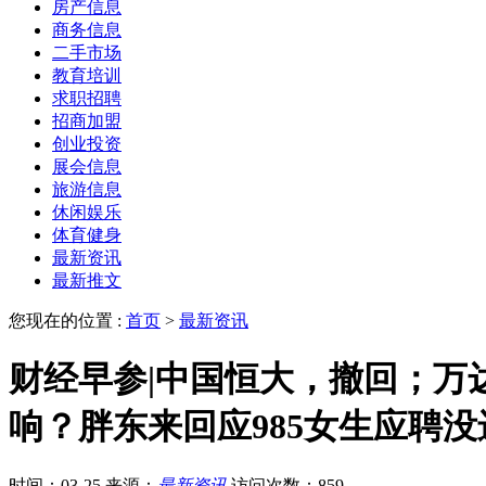
房产信息
商务信息
二手市场
教育培训
求职招聘
招商加盟
创业投资
展会信息
旅游信息
休闲娱乐
体育健身
最新资讯
最新推文
您现在的位置 :
首页
>
最新资讯
财经早参|中国恒大，撤回；万
响？胖东来回应985女生应聘没
时间：03-25
来源：
最新资讯
访问次数：859