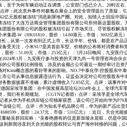
医，至于为何车辆启动正在调查，公安部门也已介入。20时左右
点评：此次意外事件对极氪在展会上的安全管理提出了质疑，引起
超162亿元股权被冻结”消息刷屏地产圈。对此，知情人士回应中
请冻结了大连万达商业管理集团股份有限公司所持新达盟股权。
集团股份有限公司的股权被冻结引起了市场关注。尽管股权解冻
米集团-W（HK01810，股价：14.80港元，市值：3692
较长，从第一次发布到正式上市，长达半年。价钱，都是在产品正
业备受关注，小米SU7是其首款车型。价格的公布将对消费者
2，股价：51.69元，市值：253亿元）：3月24日晚间，九安
在2024年3月，九安医疗参与投资的天津九尚一号管理咨询合
占标的公司股权比例很低，涉及的金额占公司最近一期经审计总资产
mi概念股的看好带来的影响。NO.7中泰化学:控股股东中泰集团
使上市公司从事信息披露违法行为，证监会决定对公司控股股东中泰集
化学财务数据披露不准确，累计虚增收入72.85亿元。点评：该
实德国采埃孚集团：在中国发展高层论坛2024年会上，全球汽车
资，我们有长期规划。（CGTN记者团）点评：采埃孚是全球汽
证券报记者从华为手机供应链公司独家获悉，该公司已开始向华为P
系列产业链公司。点评：作为知名手机品牌公司，华为的新产品出货
H688599，股价：24.37元，市值：531亿元）：近日，天
司董秘吴群回应称：“吴春艳拥有的仅是新加坡永居权，仍是中
评：这则新闻涉及到天合光能的股权转让与资产海外转移的问题，