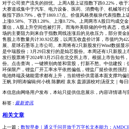
对于公司资产流失的担忧。上周A股上证指数下跌0.22%，收于304
大赛道或集中于汽车、电力设备、医药、消费电子、机械等行业。上周
板指下跌0.79%，收于1869.17点。价值风格类板块代表指数上证5
上涨0.58%、下跌1.28%、上涨0.72%。上周两市A股日均
重估，A股上升空间也被打开。而海外美联储的中性表态，也
场的主要阻力则来自于指数周线连涨后的兑收压力，部分资金的兑
售股上市数量共计30.92亿股，以周五收盘价计算，市值约为
展、星球石墨等上市公司。本周将有2只新股发行Wind数据显示，本
是中瑞股份；3月29日发行的是灿芯股份。本周还有1只新股
发行股票将于2024年3月25日在北交所上市。根据上市告知书，
份。点击查询，一键辨别肉签和雷股，打新不愁。中信建投：供给端
环保限产，锂盐厂开工率水平依然偏低，锂盐厂挺价依然强烈
电池终端及储能需求都有上升，当前锂价供需基本面支撑均偏
王帆 刘明涛编辑|何小桃 陈鹏程 袁东 盖源源校对|汤亚文｜每
本信息由网络用户发布，
本站只提供信息展示，内容详情请与
标签 :
最新资讯
相关文章
上一篇：
数智早参｜通义千问开放千万字长文本能力；AMDC