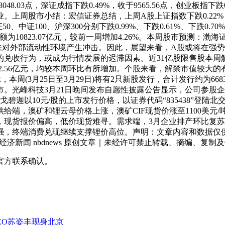
8.03点，深证成指下跌0.49%，收于9565.56点，创业板指下跌
股市小结：宏信证券总结，上周A股上证指数下跌0.22%，收于304
0、中证100、沪深300分别下跌0.99%、下跌0.61%、下跌0.
成交金额为10823.07亿元，较前一周增加4.26%。本周股市预
未对外部流动性环境产生冲击。因此，展望来看，A股或将在强
收行为，或成为行情发展的迟滞因素。近31亿股限售股本周解禁上
422.56亿元，均较本周环比有所增加。个股来看，解禁市值较
周(3月25日至3月29日)将有2只新股发行，合计发行约为6683
上市。光峰科技3月21日晚间发布自愿性披露公告显示，公司参
戈碧迦以10元/股的上市发行价格，以证券代码“835438”登
，澳矿和锂云母价格上涨，澳矿CIF现货价涨至1100美元/吨，
，现货报价偏高，低价现货难寻。需求端，3月企业排产环比复苏
强，终端消费兑现继续支撑锂价高位。声明：文章内容和数据仅供
日经济新闻 nbdnews 原创文章｜未经许可禁止转载、摘编、复制
官方联系确认。
EO苏姿丰现身北京