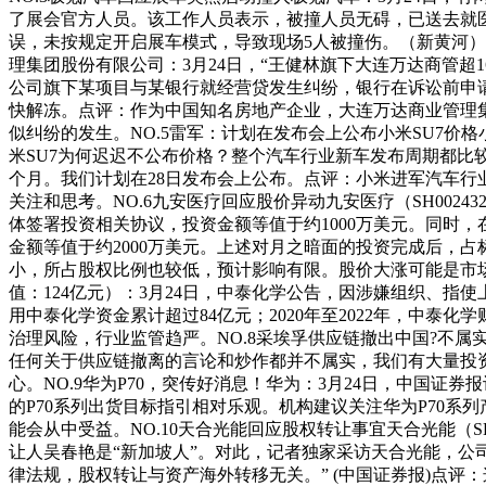
了展会官方人员。该工作人员表示，被撞人员无碍，已送去就
误，未按规定开启展车模式，导致现场5人被撞伤。（新黄河）
理集团股份有限公司：3月24日，“王健林旗下大连万达商管
公司旗下某项目与某银行就经营贷发生纠纷，银行在诉讼前申
快解冻。点评：作为中国知名房地产企业，大连万达商业管理
似纠纷的发生。NO.5雷军：计划在发布会上公布小米SU7价格小
米SU7为何迟迟不公布价格？整个汽车行业新车发布周期都比
个月。我们计划在28日发布会上公布。点评：小米进军汽车行
关注和思考。NO.6九安医疗回应股价异动九安医疗（SH00243
体签署投资相关协议，投资金额等值于约1000万美元。同时，
金额等值于约2000万美元。上述对月之暗面的投资完成后，
小，所占股权比例也较低，预计影响有限。股价大涨可能是市场对Ki
值：124亿元）：3月24日，中泰化学公告，因涉嫌组织、指
用中泰化学资金累计超过84亿元；2020年至2022年，中泰
治理风险，行业监管趋严。NO.8采埃孚供应链撤出中国?不属
任何关于供应链撤离的言论和炒作都并不属实，我们有大量投
心。NO.9华为P70，突传好消息！华为：3月24日，中国
的P70系列出货目标指引相对乐观。机构建议关注华为P70
能会从中受益。NO.10天合光能回应股权转让事宜天合光能（S
让人吴春艳是“新加坡人”。对此，记者独家采访天合光能，公
律法规，股权转让与资产海外转移无关。” (中国证券报)点