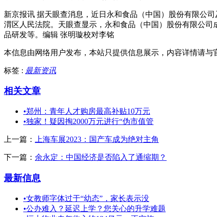
新京报讯 据天眼查消息，近日永和食品（中国）股份有限公司
渭区人民法院。天眼查显示，永和食品（中国）股份有限公司成立
品研发等。编辑 张明璇校对李铭
本信息由网络用户发布，
本站只提供信息展示，内容详情请与
标签 :
最新资讯
相关文章
•
郑州：青年人才购房最高补贴10万元
•
独家！疑因掏2000万元进行“伪市值管
上一篇：
上海车展2023：国产车成为绝对主角
下一篇：
余永定：中国经济是否陷入了通缩期？
最新信息
•
女教师字体过于“幼态”，家长表示没
•
公办难入？延迟上学？您关心的升学难题