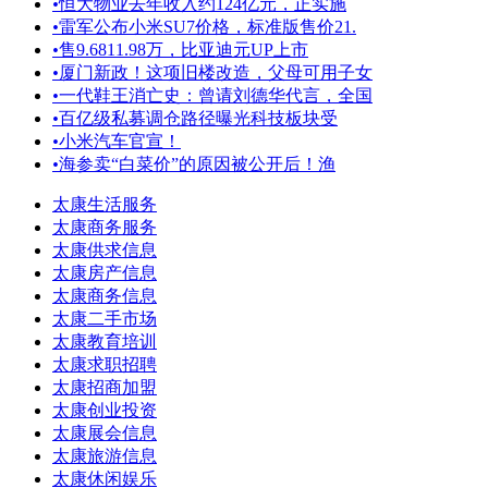
•
恒大物业去年收入约124亿元，正实施
•
雷军公布小米SU7价格，标准版售价21.
•
售9.6811.98万，比亚迪元UP上市
•
厦门新政！这项旧楼改造，父母可用子女
•
一代鞋王消亡史：曾请刘德华代言，全国
•
百亿级私募调仓路径曝光科技板块受
•
小米汽车官宣！
•
海参卖“白菜价”的原因被公开后！渔
太康生活服务
太康商务服务
太康供求信息
太康房产信息
太康商务信息
太康二手市场
太康教育培训
太康求职招聘
太康招商加盟
太康创业投资
太康展会信息
太康旅游信息
太康休闲娱乐