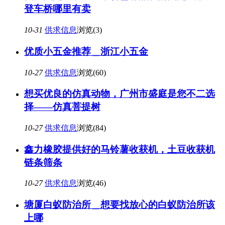
登车桥哪里有卖
10-31
供求信息
浏览(3)
优质小五金推荐＿浙江小五金
10-27
供求信息
浏览(60)
想买优良的仿真动物，广州市盛庭是您不二选
择——仿真菩提树
10-27
供求信息
浏览(84)
鑫力橡胶提供好的马铃薯收获机，土豆收获机
链条筛条
10-27
供求信息
浏览(46)
塘厦白蚁防治所＿想要找放心的白蚁防治所该
上哪