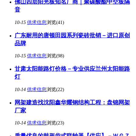
佛山四层阳光板知名厂商｜聚碳酸酯中空板隔
音
10-15
供求信息
浏览(41)
广东耐用的唐顿田园系列瓷砖批销－进口原创
品牌
10-15
供求信息
浏览(98)
甘肃太阳能路灯价格－专业供应兰州太阳能路
灯
10-14
供求信息
浏览(22)
网架建造找沈阳鑫华耀钢结构工程：盘锦网架
厂家
10-14
供求信息
浏览(23)
质量优良的鼓形齿式联轴器【供应】－ＷＧＺ