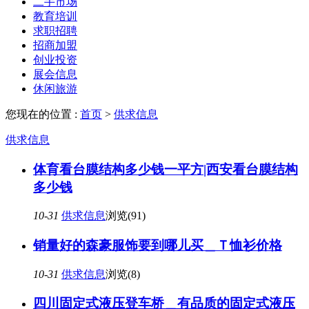
二手市场
教育培训
求职招聘
招商加盟
创业投资
展会信息
休闲旅游
您现在的位置 :
首页
>
供求信息
供求信息
体育看台膜结构多少钱一平方|西安看台膜结构
多少钱
10-31
供求信息
浏览(91)
销量好的森豪服饰要到哪儿买＿Ｔ恤衫价格
10-31
供求信息
浏览(8)
四川固定式液压登车桥＿有品质的固定式液压